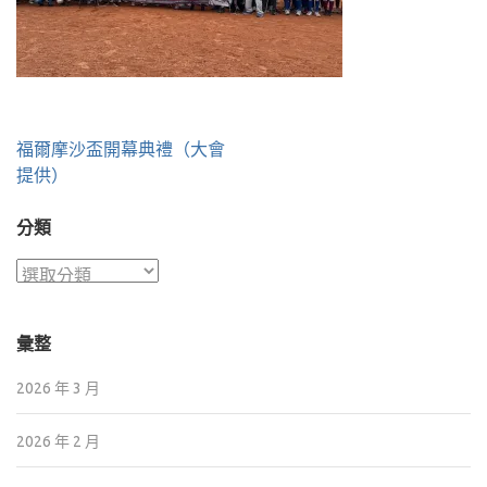
文
福爾摩沙盃開幕典禮（大會
章
提供）
導
覽
分類
分
類
彙整
2026 年 3 月
2026 年 2 月