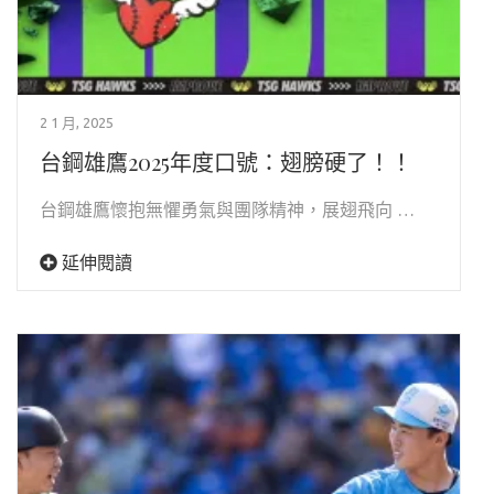
2 1 月, 2025
台鋼雄鷹2025年度口號：翅膀硬了！！
台鋼雄鷹懷抱無懼勇氣與團隊精神，展翅飛向 …
延伸閱讀