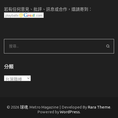
若有任何意見、批評、訊息或合作，還請寄到：
搜
尋
關
鍵
分類
字:
分
類
© 2026
球魂
. Metro Magazine | Developed By
Rara Theme
.
Powered by
WordPress
.