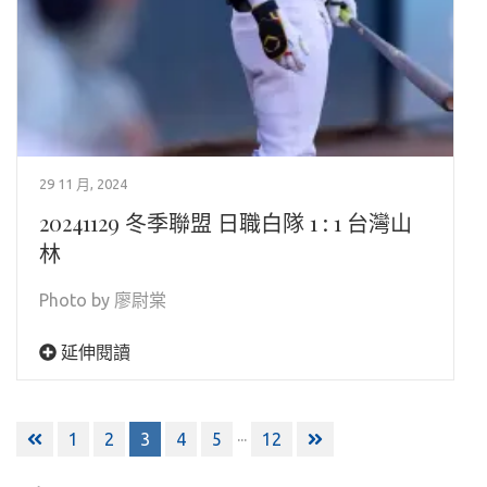
29 11 月, 2024
20241129 冬季聯盟 日職白隊 1 : 1 台灣山
林
Photo by 廖尉棠
延伸閱讀
文
...
1
2
3
4
5
12
章
分