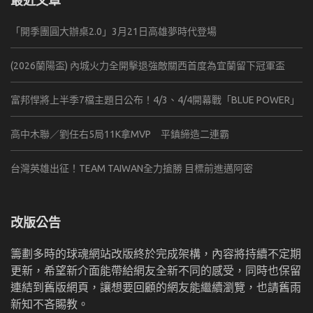
「開季團圓大辦桌2.0」3月21日高雄夢時代登場
(2026蘭陽盃) 內城火力全開擊退強敵關西首度為宜蘭留下冠軍盃
富邦悍將上半季7檔主題日公布！4/3、4/4開幕戰「BLUE POWER」
高中木聯／劉任右5局11K拿MVP 平鎮締造二連霸
台灣英雄出征！TEAM TAIWAN全力搶勝 目標前進邁阿密
改版公告
籌劃多時的球魂網站改版終於完成架構，內容將持續不定期
更新，希望新介面能帶給網友全新不同的感受，同時也保留
連結到舊版網頁，讓想要回顧的網友能繼續瀏覽，也請舊雨
新知不吝賜教。