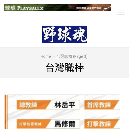
Skip
to
content
球魂
探索棒球最深邃的靈魂
(Press
Enter)
Home
>
台灣職棒
(Page 3)
台灣職棒