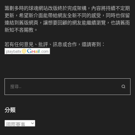
籌劃多時的球魂網站改版終於完成架構，內容將持續不定期
更新，希望新介面能帶給網友全新不同的感受，同時也保留
連結到舊版網頁，讓想要回顧的網友能繼續瀏覽，也請舊雨
新知不吝賜教。
若有任何意見、批評、訊息或合作，還請寄到：
搜
尋
關
鍵
分類
字:
分
類