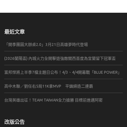
最近文章
「開季團圓大辦桌2.0」3月21日高雄夢時代登場
(2026蘭陽盃) 內城火力全開擊退強敵關西首度為宜蘭留下冠軍盃
富邦悍將上半季7檔主題日公布！4/3、4/4開幕戰「BLUE POWER」
高中木聯／劉任右5局11K拿MVP 平鎮締造二連霸
台灣英雄出征！TEAM TAIWAN全力搶勝 目標前進邁阿密
改版公告