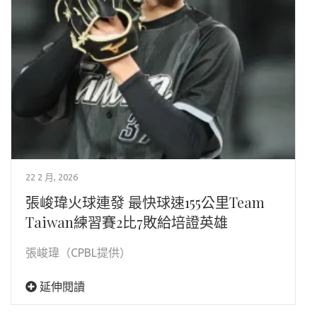
22 2 月, 2026
張峻瑋火球連發 最快球速155公里Team
Taiwan練習賽2比7敗給培證英雄
張峻瑋（CPBL提供）
延伸閱讀