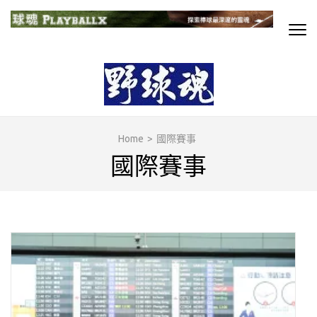
Skip
to
content
球魂
探索棒球最深邃的靈魂
(Press
Enter)
Home
>
國際賽事
國際賽事