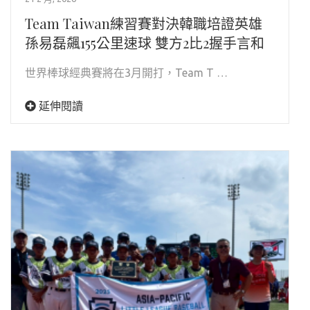
Team Taiwan練習賽對決韓職培證英雄
孫易磊飆155公里速球 雙方2比2握手言和
世界棒球經典賽將在3月開打，Team T …
延伸閱讀