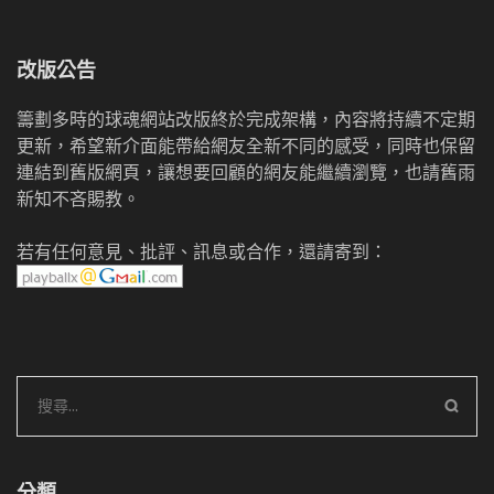
改版公告
籌劃多時的球魂網站改版終於完成架構，內容將持續不定期
更新，希望新介面能帶給網友全新不同的感受，同時也保留
連結到舊版網頁，讓想要回顧的網友能繼續瀏覽，也請舊雨
新知不吝賜教。
若有任何意見、批評、訊息或合作，還請寄到：
搜
尋
關
鍵
分類