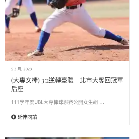
5 3 月, 2023
(大專女棒) 3:2逆轉臺體 北市大奪回冠軍
后座
111學年度UBL大專棒球聯賽公開女生組 …
延伸閱讀