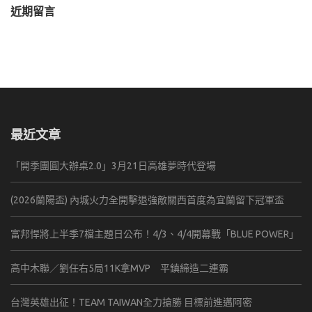
鍵
近期留言
字:
最近文章
「開季團圓大辦桌2.0」3月21日高雄夢時代登場
(2026蘭陽盃) 內城火力全開擊退強敵關西首度為宜蘭留下冠軍盃
富邦悍將上半季7檔主題日公布！4/3、4/4開幕戰「BLUE POWER」
高中木聯／劉任右5局11K拿MVP 平鎮締造二連霸
台灣英雄出征！TEAM TAIWAN全力搶勝 目標前進邁阿密