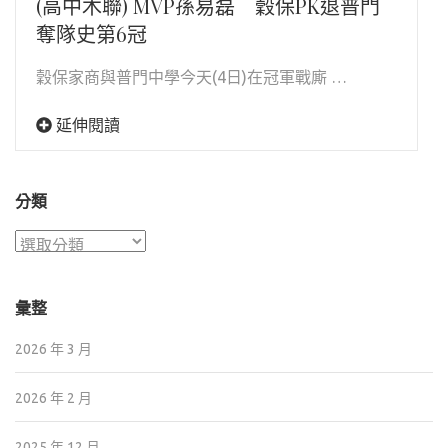
(高中木聯) MVP孫易磊 穀保PK退普門
奪隊史第6冠
穀保家商與普門中學今天(4日)在冠軍戰廝 …
延伸閱讀
分類
分
類
彙整
2026 年 3 月
2026 年 2 月
2025 年 12 月