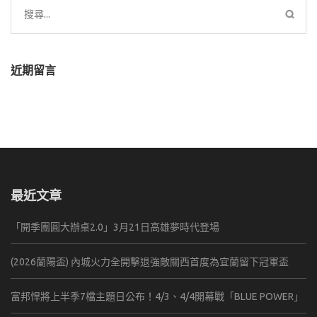
搜
尋
關
鍵
近期留言
字:
最近文章
「開季團圓大辦桌2.0」3月21日高雄夢時代登場
(2026蘭陽盃) 內城火力全開擊退強敵關西首度為宜蘭留下冠軍盃
富邦悍將上半季7檔主題日公布！4/3、4/4開幕戰「BLUE POWER」