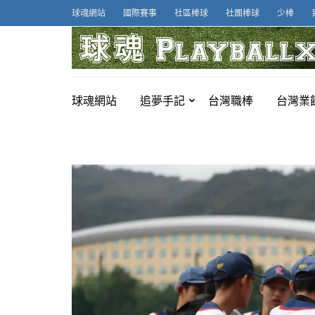
Skip
球魂網站
國際賽事
社區棒球
社團棒球
少棒
to
content
(Press
Enter)
球魂網站
追夢手記
台灣職棒
台灣業