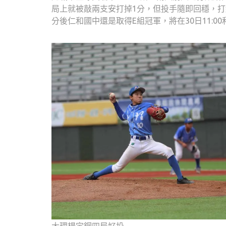
局上就被敲兩支安打掉1分，但投手隨即回穩，打
分後仁和國中還是取得E組冠軍，將在30日11:0
大理楊定鋼四局好投