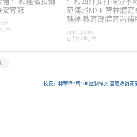
全開 仁和連續扣倒
仁和四帥安打得分不
長安奪冠
范博超MVP 智林體育
轉播 教育部體育署補
2022
棒」中
30 12 月, 2022
在「青少棒」中
球
「校長」林華偉7局10K壓制輔大 臺體收複賽