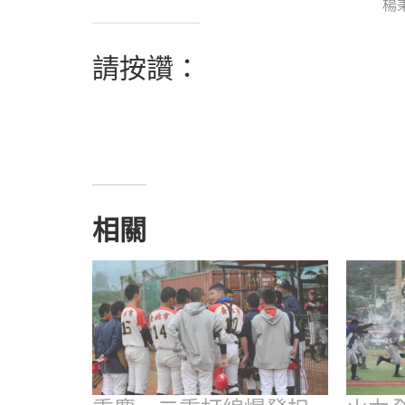
楊
請按讚：
相關