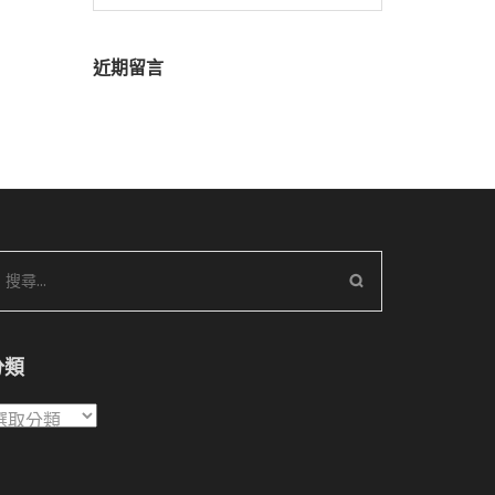
尋
關
鍵
近期留言
字:
搜
尋
關
鍵
分類
字:
分
類