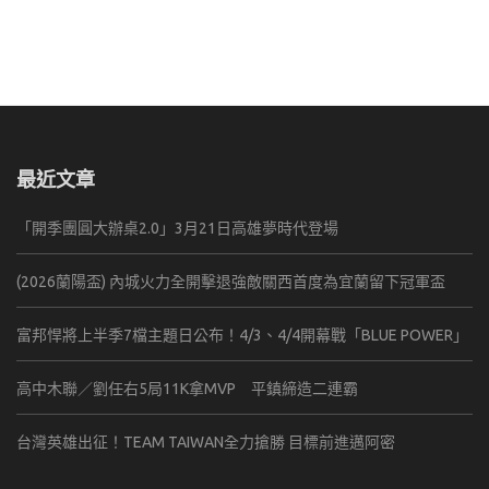
字:
最近文章
「開季團圓大辦桌2.0」3月21日高雄夢時代登場
(2026蘭陽盃) 內城火力全開擊退強敵關西首度為宜蘭留下冠軍盃
富邦悍將上半季7檔主題日公布！4/3、4/4開幕戰「BLUE POWER」
高中木聯／劉任右5局11K拿MVP 平鎮締造二連霸
台灣英雄出征！TEAM TAIWAN全力搶勝 目標前進邁阿密