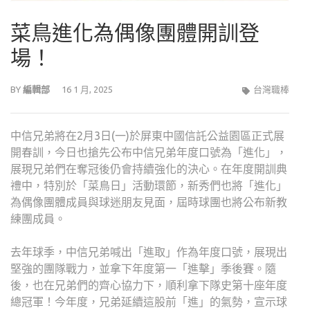
菜鳥進化為偶像團體開訓登
場！
BY
編輯部
16 1 月, 2025
台灣職棒
中信兄弟將在2月3日(一)於屏東中國信託公益園區正式展
開春訓，今日也搶先公布中信兄弟年度口號為「進化」，
展現兄弟們在奪冠後仍會持續強化的決心。在年度開訓典
禮中，特別於「菜鳥日」活動環節，新秀們也將「進化」
為偶像團體成員與球迷朋友見面，屆時球團也將公布新教
練團成員。
去年球季，中信兄弟喊出「進取」作為年度口號，展現出
堅強的團隊戰力，並拿下年度第一「進擊」季後賽。隨
後，也在兄弟們的齊心協力下，順利拿下隊史第十座年度
總冠軍！今年度，兄弟延續這股前「進」的氣勢，宣示球