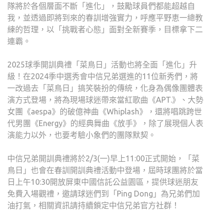
隊將於各個層面不斷「進化」，鼓勵球員們都能超越自
我，並透過即將到來的春訓增強實力，呼應平野恵一總教
練的哲理，以「挑戰者心態」面對全新賽季，目標拿下二
連霸。
2025球季開訓典禮「菜鳥日」活動也將全面「進化」升
級！在2024季中選秀會中信兄弟選進的11位新秀們，將
一改過去「菜鳥日」搞笑裝扮的傳統，化身為偶像團體表
演方式登場，將為現場球迷帶來當紅歌曲《APT.》、大勢
女團《aespa》的破億神曲《Whiplash》，還將唱跳跨世
代男團《Energy》的經典舞曲《放手》，除了展現個人表
演能力以外，也要考驗小象們的團隊默契。
中信兄弟開訓典禮將於2/3(一)早上11:00正式開始，「菜
鳥日」也會在春訓開訓典禮活動中登場，屆時球團將於當
日上午10:30開放屏東中國信託公益園區，提供球迷朋友
免費入場觀禮，邀請球迷們到「Ping Dong」為兄弟們加
油打氣，相關資訊請持續鎖定中信兄弟官方社群！