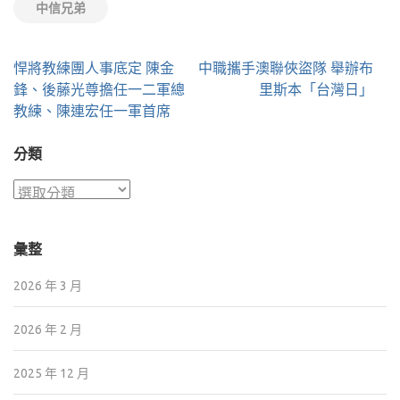
中信兄弟
文
悍將教練團人事底定 陳金
中職攜手澳聯俠盜隊 舉辦布
章
鋒、後藤光尊擔任一二軍總
里斯本「台灣日」
導
教練、陳連宏任一軍首席
覽
分類
分
類
彙整
2026 年 3 月
2026 年 2 月
2025 年 12 月