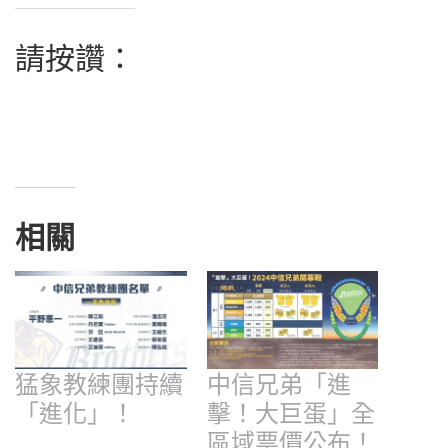
請按讚：
相關
猛象教練團持續
中信兄弟「進
「進化」！
擊！大巨蛋」全
區域票價公布！