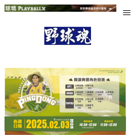
Skip
to
content
球魂
探索棒球最深邃的靈魂
(Press
Enter)