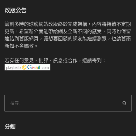
改版公告
籌劃多時的球魂網站改版終於完成架構，內容將持續不定期
更新，希望新介面能帶給網友全新不同的感受，同時也保留
連結到舊版網頁，讓想要回顧的網友能繼續瀏覽，也請舊雨
新知不吝賜教。
若有任何意見、批評、訊息或合作，還請寄到：
搜
尋
關
鍵
分類
字: