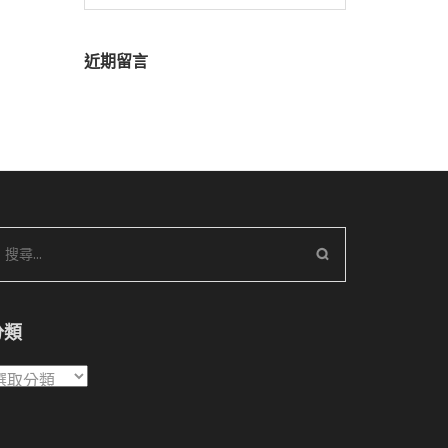
尋
關
鍵
近期留言
字:
搜
尋
關
鍵
分類
字:
分
類