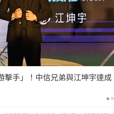
0年游擊手」！中信兄弟與江坤宇達成
台