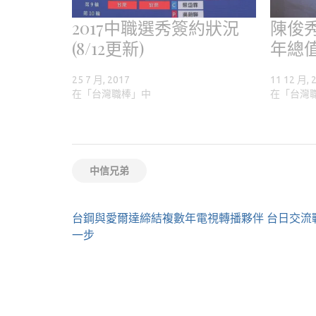
2017中職選秀簽約狀況
陳俊
(8/12更新)
年總值
25 7 月, 2017
11 12 月, 
在「台灣職棒」中
在「台灣
中信兄弟
文
台鋼與愛爾達締結複數年電視轉播夥伴 台日交流
章
一步
導
覽