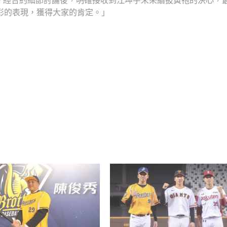
。經合約細節討論後，明確接收到江坤宇未來續披黃袍的決心，
彩的表現，獲得大家的肯定。」