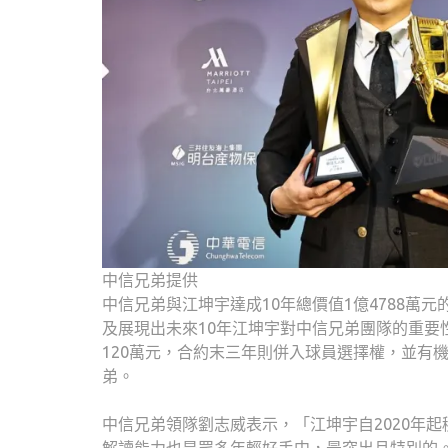
中信兄弟提供
中信兄弟與江坤宇達成10年總價值1億4788萬
及展現出未來10年江坤宇對中信兄弟團隊的重要
120萬元，合約末三年則併入球員選擇權，並有
弟。
中信兄弟領隊劉志威表示，「江坤宇自2020年