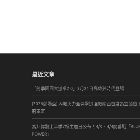
最近文章
「開季團圓大辦桌2.0」3月21日高雄夢時代登場
(2026蘭陽盃) 內城火力全開擊退強敵關西首度為宜蘭留
冠軍盃
富邦悍將上半季7檔主題日公布！4/3、4/4開幕戰「BLU
POWER」