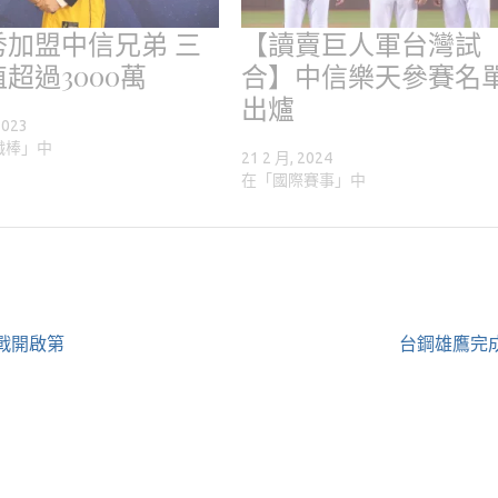
秀加盟中信兄弟 三
【讀賣巨人軍台灣試
超過3000萬
合】中信樂天參賽名
出爐
2023
職棒」中
21 2 月, 2024
在「國際賽事」中
戰開啟第
台鋼雄鷹完