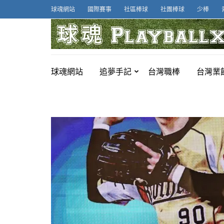
Skip
球魂網站
國際賽事
社區棒球
社團棒球
少棒
to
content
(Press
Enter)
球魂網站
追夢手記
台灣職棒
台灣業