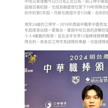
中信兄弟球團今日(1/24)正式公告，與江坤宇達
超過百萬紀錄，也成為聯盟首位簽下10年保障合
約中的第5年起，月薪也將提升至120萬，合約的
現年24歲的江坤宇，2018年透過中職季中選秀
年起逐漸站穩一軍舞台，鞏固中信兄弟的游擊防
十人4連霸的殊榮，並在去年世界12強棒球錦標
障合約，來肯定江坤宇為球隊的奉獻，也是球隊