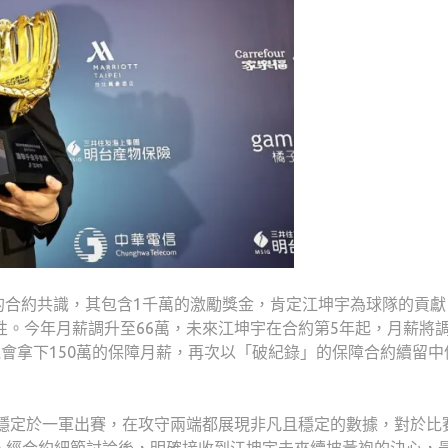
元的合約共識，其包含1千萬的激勵獎金，肯定江坤宇為球隊的貢
性。今年月薪調升至66萬，未來江坤宇在合約第5年起，月薪將
機會拿下150萬的保障月薪，再次以「破紀錄」的保障合約續留中
起穩定於一軍出賽，在攻守兩端都展現非凡且穩定的數據，對於比