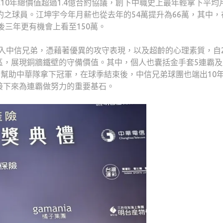
成10年總價值超過1.4億合約協議，創下中職史上最年輕拿下平均
約之球員。江坤宇今年月薪也從去年的54萬提升為66萬，其中，
後三年更有機會上看至150萬。
加入中信兄弟，憑藉著優異的攻守表現，以及超齡的心理素質，自2
區，展現銅牆鐵壁的守備價值。其中，個人也囊括金手套5連霸及
賽幫助中華隊拿下冠軍，在球季結束後，中信兄弟球團也端出10
接下來為連霸做努力的重要基石。