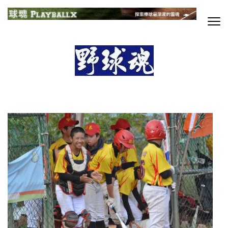
Skip
to
content
球魂
探索棒球最深邃的靈魂
(Press
Enter)