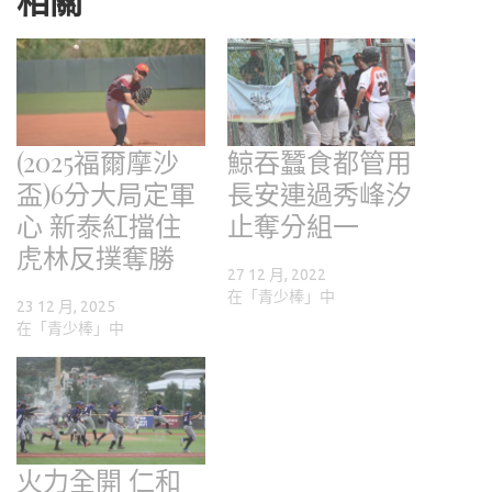
(2025福爾摩沙
鯨吞蠶食都管用
盃)6分大局定軍
長安連過秀峰汐
心 新泰紅擋住
止奪分組一
虎林反撲奪勝
27 12 月, 2022
在「青少棒」中
23 12 月, 2025
在「青少棒」中
火力全開 仁和