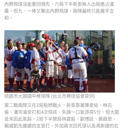
內野飛球沒能要回領先，六局下半新泰無人出局進占滿
壘，但九、一棒又擊出內野飛球，兩隊最終只能握手言
和。
桃園市大園國中棒球隊 (台北市棒球協會提供)
第二戰兩隊又在2局點燃戰火，新泰靠著陳奎佑、林右
倫、潘宗濬安打和4次保送、失誤一口氣添得5分，但大園
並未因此氣餒，2局下半開局林霆毅、劉博廷、黃啟恩、
賴威凱先連續四支安打、外加兩次四死球以及馮斯捷的右