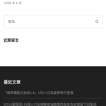
1999 年 6 月
搜
尋
關
鍵
近期留言
字:
最近文章
「開季團圓大辦桌2.0」3月21日高雄夢時代登場
(2026蘭陽盃) 內城火力全開擊退強敵關西首度為宜蘭留下冠軍盃