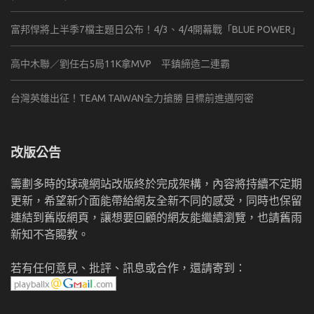
富邦悍將上半季7檔主題日公布！4/3、4/4開幕戰「BLUE POWER」
高中木聯／劉任右5局11K拿MVP 平鎮締造二連霸
台灣英雄出征！TEAM TAIWAN全力搶勝 目標前進邁阿密
改版公告
籌劃多時的球魂網站改版終於完成架構，內容將持續不定期
更新，希望新介面能帶給網友全新不同的感受，同時也保留
連結到舊版網頁，讓想要回顧的網友能繼續瀏覽，也請舊雨
新知不吝賜教。
若有任何意見、批評、訊息或合作，還請寄到：