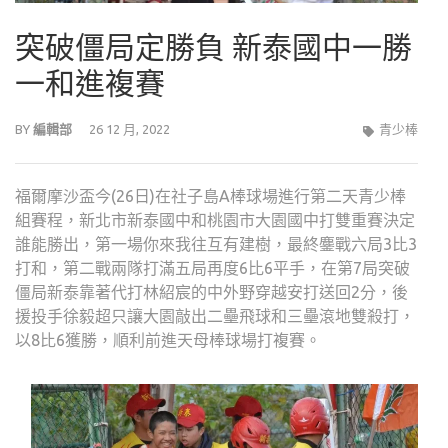
突破僵局定勝負 新泰國中一勝
一和進複賽
BY
編輯部
26 12 月, 2022
青少棒
福爾摩沙盃今(26日)在社子島A棒球場進行第二天青少棒
組賽程，新北市新泰國中和桃園市大園國中打雙重賽決定
誰能勝出，第一場你來我往互有建樹，最終鏖戰六局3比3
打和，第二戰兩隊打滿五局再度6比6平手，在第7局突破
僵局新泰靠著代打林紹宸的中外野穿越安打送回2分，後
援投手徐毅超只讓大園敲出二壘飛球和三壘滾地雙殺打，
以8比6獲勝，順利前進天母棒球場打複賽。