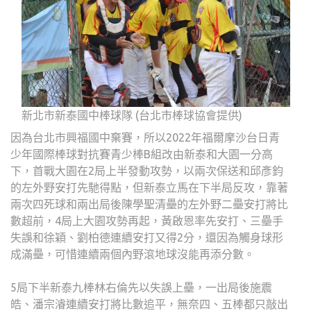
新北市新泰國中棒球隊 (台北市棒球協會提供)
因為台北市興福國中棄賽，所以2022年福爾摩沙台日青
少年國際棒球對抗賽青少棒B組改由新泰和大園一分高
下，首戰大園在2局上半發動攻勢，以兩次保送和邱彥鈞
的左外野安打先馳得點，但新泰立馬在下半局反攻，靠著
兩次四死球和兩出局後陳學聖清壘的左外野二壘安打將比
數超前，4局上大園攻勢再起，黃啟恩率先安打、三壘手
失誤和徐穎、劉柏德連續安打又得2分，還因為觸身球形
成滿壘，可惜連續兩個內野滾地球沒能再添分數。
5局下半新泰九棒林右倫先以失誤上壘，一出局後施震
皓、潘宗濬連續安打將比數追平，無奈四、五棒都只敲出