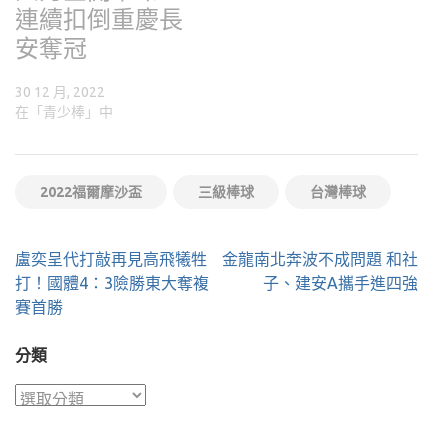
連續扣倒重慶長
安奪冠
30 12 月, 2022
在「青少棒」中
2022福爾摩沙盃
三級棒球
台灣棒球
文
盧奕呈代打敲再見高飛犧牲
金龍南北奔波不成問題 和社
章
打！國體4：3險勝東大奪複
子、建安A攜手進四強
導
賽首勝
覽
分類
分
類