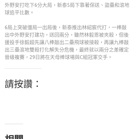
外野安打吃下6分大局，新泰5局下靠著保送、盜壘和滾地
球追平比數。
6局上突破僵局一出局後，新泰推出林紹宸代打，一棒敲
出中外野安打建功，送回兩分，雖然林毅恩被夾殺，但後
援投手徐毅超先讓八棒敲出二壘飛球被接殺，再讓九棒敲
出三壘滾地雙殺打化解失分危機，最終就以兩分之差確定
晉級複賽，29日將在天母棒球場與C組冠軍交手。
請按讚：
相關