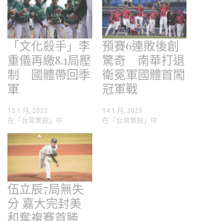
「文化殺手」李
預賽6連敗後創
重儀再繳8.1局壓
驚奇 南華打退
制 國體帶回季
衛冕軍國體首闖
軍
冠軍戰
15 1 月, 2023
14 1 月, 2023
在「台灣業餘」中
在「台灣業餘」中
伍立辰7局無失
分 嘉大完封美
和奪複賽首勝