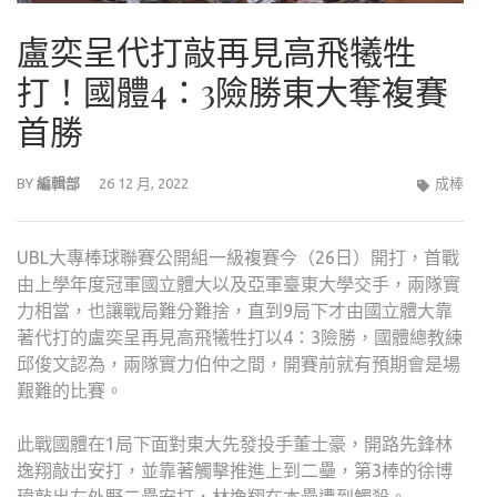
盧奕呈代打敲再見高飛犧牲
打！國體4：3險勝東大奪複賽
首勝
BY
編輯部
26 12 月, 2022
成棒
UBL大專棒球聯賽公開組一級複賽今（26日）開打，首戰
由上學年度冠軍國立體大以及亞軍臺東大學交手，兩隊實
力相當，也讓戰局難分難捨，直到9局下才由國立體大靠
著代打的盧奕呈再見高飛犧牲打以4：3險勝，國體總教練
邱俊文認為，兩隊實力伯仲之間，開賽前就有預期會是場
艱難的比賽。
此戰國體在1局下面對東大先發投手董士豪，開路先鋒林
逸翔敲出安打，並靠著觸擊推進上到二壘，第3棒的徐博
瑋敲出左外野二壘安打，林逸翔在本壘遭到觸殺。