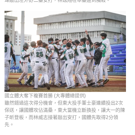
國立體大奪下複賽首勝 (大專體總提供)
雖然錯過這次得分機會，但東大投手董士豪連續投出2次
保送，讓國體攻佔滿壘，東大當機立斷換投，讓大一的陳
子昕登板，而林威志接著敲出安打，國體先取得2分領
先。