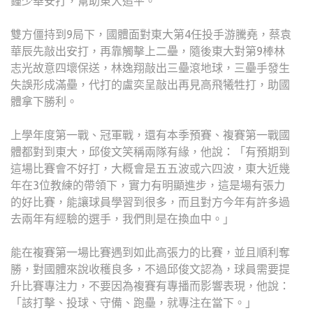
鍾少華安打，幫助東大追平。
雙方僵持到9局下，國體面對東大第4任投手游騰堯，蔡袁
華辰先敲出安打，再靠觸擊上二壘，隨後東大對第9棒林
志光故意四壞保送，林逸翔敲出三壘滾地球，三壘手發生
失誤形成滿壘，代打的盧奕呈敲出再見高飛犧牲打，助國
體拿下勝利。
上學年度第一戰、冠軍戰，還有本季預賽、複賽第一戰國
體都對到東大，邱俊文笑稱兩隊有緣，他說：「有預期到
這場比賽會不好打，大概會是五五波或六四波，東大近幾
年在3位教練的帶領下，實力有明顯進步，這是場有張力
的好比賽，能讓球員學習到很多，而且對方今年有許多過
去兩年有經驗的選手，我們則是在換血中。」
能在複賽第一場比賽遇到如此高張力的比賽，並且順利奪
勝，對國體來說收穫良多，不過邱俊文認為，球員需要提
升比賽專注力，不要因為複賽有專播而影響表現，他說：
「該打擊、投球、守備、跑壘，就專注在當下。」