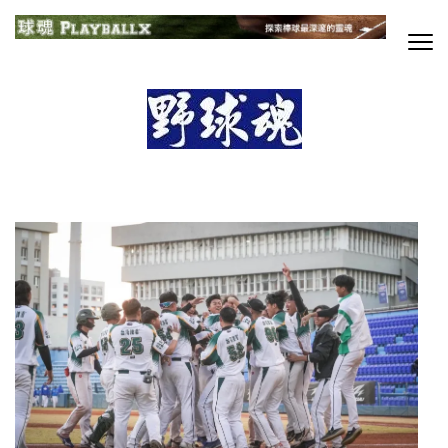
Skip
to
content
球魂
探索棒球最深邃的靈魂
(Press
Enter)