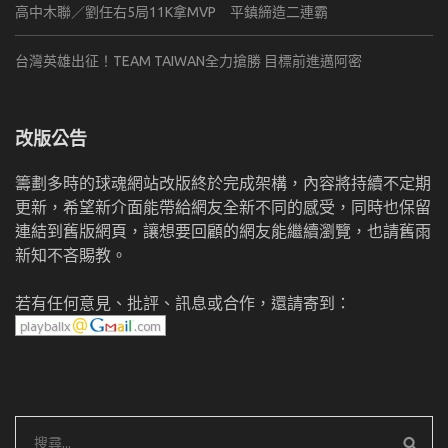
高中木聯／劉任右5局11K拿MVP 平鎮締造二連霸
台灣英雄出征！TEAM TAIWAN全力搶勝 目標前進邁阿密
改版公告
籌劃多時的球魂網站改版終於完成架構，內容將持續不定期
更新，希望新介面能帶給網友全新不同的感受，同時也保留
連結到舊版網頁，讓想要回顧的網友能繼續瀏覽，也請舊雨
新知不吝賜教。
若有任何意見、批評、訊息或合作，還請寄到：
搜