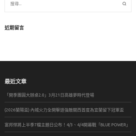
搜
尋
關
鍵
近期留言
字:
最近文章
「開季團圓大辦桌2.0」3月21日高雄夢時代登場
(2026蘭陽盃) 內城火力全開擊退強敵關西首度為宜蘭留下冠軍盃
富邦悍將上半季7檔主題日公布！4/3、4/4開幕戰「BLUE POWER」