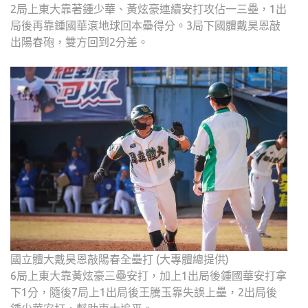
2局上東大靠著鍾少華、黃炫豪連續安打攻佔一三壘，1出
局後再靠鍾國華滾地球回本壘得分。3局下國體戴昊恩敲
出陽春砲，雙方回到2分差。
國立體大戴昊恩敲陽春全壘打 (大專體總提供)
6局上東大靠黃炫豪三壘安打，加上1出局後鍾國華安打拿
下1分，隨後7局上1出局後王騰玉靠失誤上壘，2出局後