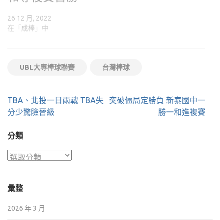
26 12 月, 2022
在「成棒」中
UBL大專棒球聯賽
台灣棒球
文
TBA、北投一日兩戰 TBA失
突破僵局定勝負 新泰國中一
章
分少驚險晉級
勝一和進複賽
導
覽
分類
分
類
彙整
2026 年 3 月