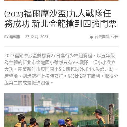
(2023福爾摩沙盃)九人戰隊任
務成功 新北金龍搶到四強門票
BY
編輯部
27 12 月, 2023
台灣業餘
,
少棒
2023福爾摩沙盃錦標賽27日進行少棒組賽程，以五年級
為主體的新北市金龍國小雖然只有9人戰隊，但小小兵立
大功，趁著新竹市東門國小5次四死球外加4次失誤之助，
唐曉飛、劉沅龍補上適時安打，以5比2拿下勝利，取得分
組第二的成績挺進四強。