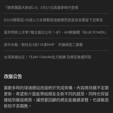
「開季團圓大辦桌2.0」3月21日高雄夢時代登場
(2026蘭陽盃) 內城火力全開擊退強敵關西首度為宜蘭留下冠軍盃
富邦悍將上半季7檔主題日公布！4/3、4/4開幕戰「BLUE POWER」
高中木聯／劉任右5局11K拿MVP 平鎮締造二連霸
台灣英雄出征！TEAM TAIWAN全力搶勝 目標前進邁阿密
改版公告
籌劃多時的球魂網站改版終於完成架構，內容將持續不定期
更新，希望新介面能帶給網友全新不同的感受，同時也保留
連結到舊版網頁，讓想要回顧的網友能繼續瀏覽，也請舊雨
新知不吝賜教。