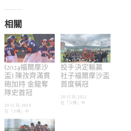
相關
(2024福爾摩沙
投手決定輸贏
盃) 陳孜齊滿貫
社子福爾摩沙盃
砲加持 金龍奪
首度稱冠
隊史首冠
28 12 月, 2022
在「少棒」中
29 12 月, 2024
在「少棒」中