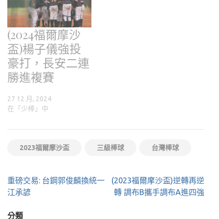
(2024福爾摩沙
盃)楊子儀強投
豪打，長安二連
勝進複賽
27 12 月, 2024
在「少棒」中
2023福爾摩沙盃
三級棒球
台灣棒球
文
重磅交易: 台鋼郭俊麟換統一
(2023福爾摩沙盃)逆轉再逆
章
江承諺
轉 調布B攜手調布A進四強
導
覽
分類