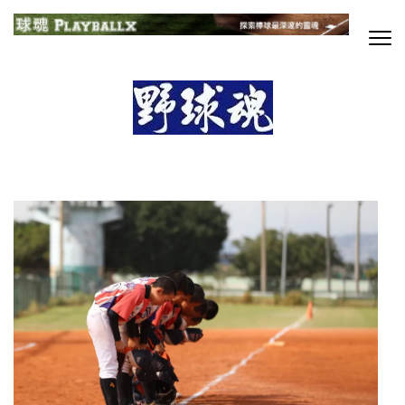
Skip
to
content
球魂
探索棒球最深邃的靈魂
(Press
Enter)