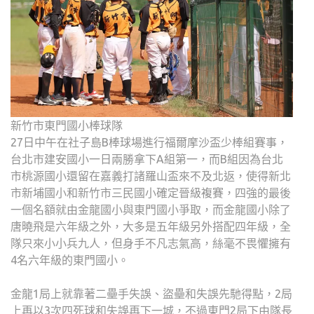
新竹市東門國小棒球隊
27日中午在社子島B棒球場進行福爾摩沙盃少棒組賽事，
台北市建安國小一日兩勝拿下A組第一，而B組因為台北
市桃源國小還留在嘉義打諸羅山盃來不及北返，使得新北
市新埔國小和新竹市三民國小確定晉級複賽，四強的最後
一個名額就由金龍國小與東門國小爭取，而金龍國小除了
唐曉飛是六年級之外，大多是五年級另外搭配四年級，全
隊只來小小兵九人，但身手不凡志氣高，絲毫不畏懼擁有
4名六年級的東門國小。
金龍1局上就靠著二壘手失誤、盜壘和失誤先馳得點，2局
上再以3次四死球和失誤再下一城，不過東門2局下由隊長