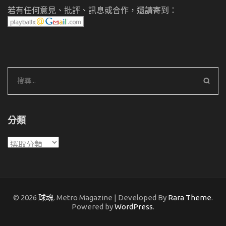
若有任何意見、批評、訊息或合作，還請寄到：
搜
尋
關
鍵
分類
字:
分
類
© 2026
球魂
. Metro Magazine | Developed By
Rara Theme
.
Powered by
WordPress
.