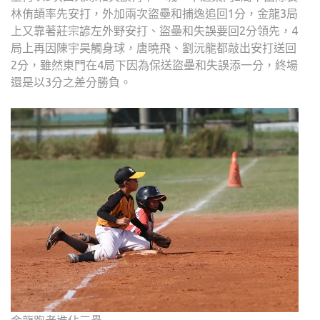
林侑頡率先安打，外加兩次盜壘和捕逸追回1分，金龍3局
上又靠著莊宗諺左外野安打、盜壘和失誤要回2分領先，4
局上再因陳宇昊觸身球，唐曉飛、劉沅龍都敲出安打送回
2分，雖然東門在4局下因為保送盜壘和失誤添一分，終場
還是以3分之差分勝負。